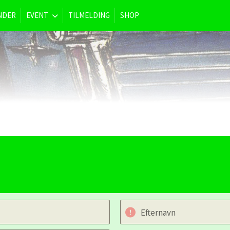
NDER
EVENT
TILMELDING
SHOP
Efternavn