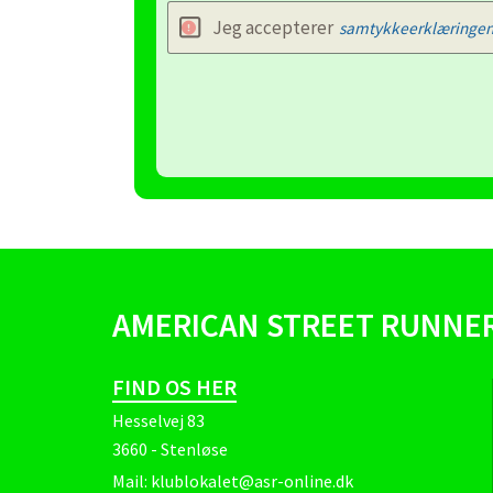
Jeg accepterer
samtykkeerklæringe
AMERICAN STREET RUNNE
FIND OS HER
Hesselvej 83
3660 - Stenløse
Mail:
klublokalet@asr-online.dk