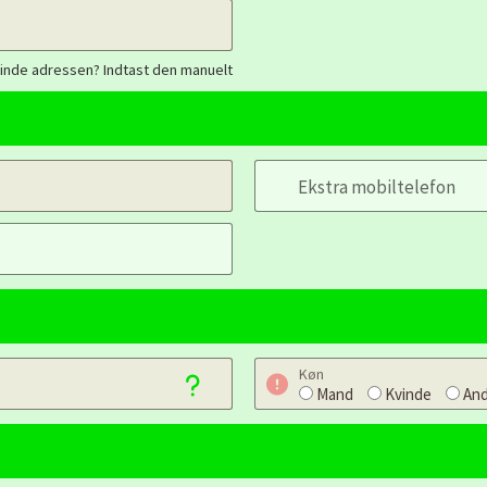
finde adressen? Indtast den manuelt
Ekstra mobiltelefon
Køn
Mand
Kvinde
And