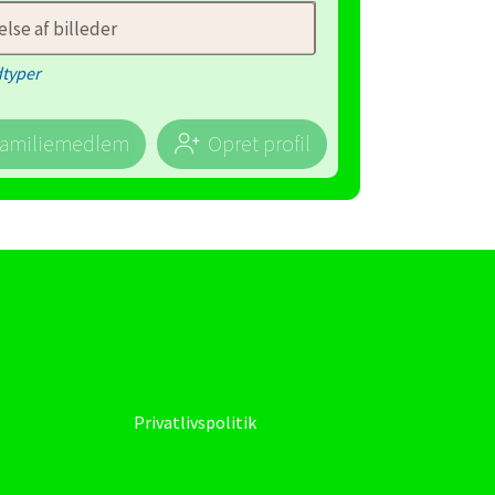
lse af billeder
dtyper
 familiemedlem
Opret profil
Privatlivspolitik