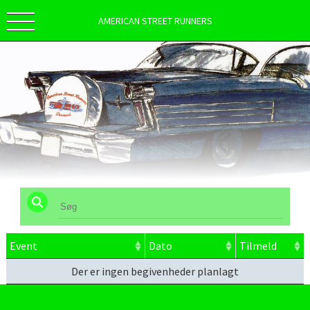
AMERICAN STREET RUNNERS
Event
Dato
Tilmeld
Der er ingen begivenheder planlagt