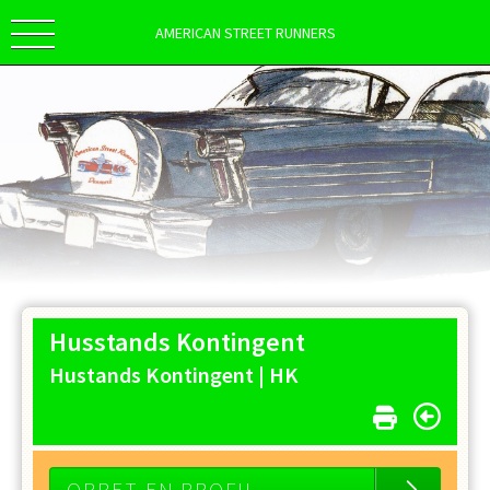
AMERICAN STREET RUNNERS
Husstands Kontingent
Hustands Kontingent |
HK