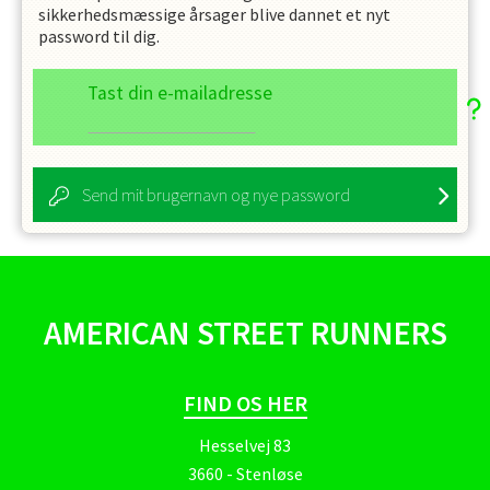
sikkerhedsmæssige årsager blive dannet et nyt
password til dig.
Tast din e-mailadresse
Send mit brugernavn og nye password
AMERICAN STREET RUNNERS
FIND OS HER
Hesselvej 83
3660 - Stenløse