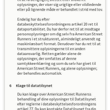
oplysninger, der viser sig urigtige eller vildledende
eller på lignende måde er behandlet i strid med lov.
Endelig har du efter
databeskyttelsesforordningens artikel 20 ret til
dataportabilitet. Du har derfor ret til at modtage
personoplysninger om dig selv fra
American Street
Runners
i et struktureret, almindeligt anvendt og
maskinlæsbart format. Derudover har du ret til at
transmittere oplysningerne til en anden
dataansvarlig. Retten gælder alene de
oplysninger, der omfattes af denne
samtykkeerklæring og som du selv har givet til
American Street Runners
,
og alene oplysninger,
der behandles automatisk.
Klage til datatilsynet
Du kan klage over
American Street Runners
s
behandling af dine oplysninger til Datatilsynet
efter reglerne i databeskyttelsesforordningens
artikel 77. Du kan kontakte Datatilsynet fra din