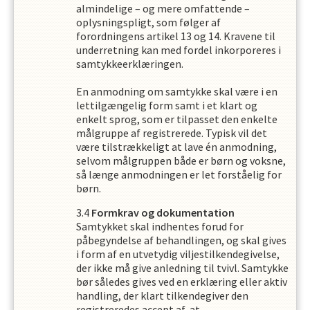
almindelige – og mere omfattende –
oplysningspligt, som følger af
forordningens artikel 13 og 14. Kravene til
underretning kan med fordel inkorporeres i
samtykkeerklæringen.
En anmodning om samtykke skal være i en
lettilgængelig form samt i et klart og
enkelt sprog, som er tilpasset den enkelte
målgruppe af registrerede. Typisk vil det
være tilstrækkeligt at lave én anmodning,
selvom målgruppen både er børn og voksne,
så længe anmodningen er let forståelig for
børn.
Formkrav og dokumentation
Samtykket skal indhentes forud for
påbegyndelse af behandlingen, og skal gives
i form af en utvetydig viljestilkendegivelse,
der ikke må give anledning til tvivl. Samtykke
bør således gives ved en erklæring eller aktiv
handling, der klart tilkendegiver den
registreredes accept af, at