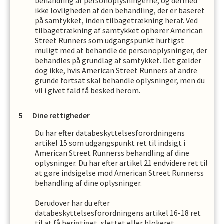
behandling af personoplysningerne, og dermed
ikke lovligheden af den behandling, der er baseret
på samtykket, inden tilbagetrækning heraf. Ved
tilbagetrækning af samtykket ophører
American
Street Runners
som udgangspunkt hurtigst
muligt med at behandle de personoplysninger, der
behandles på grundlag af samtykket. Det gælder
dog ikke, hvis
American Street Runners
af andre
grunde fortsat skal behandle oplysninger, men du
vil i givet fald få besked herom.
Dine rettigheder
Du har efter databeskyttelsesforordningens
artikel 15 som udgangspunkt ret til indsigt i
American Street Runners
s
behandling af dine
oplysninger. Du har efter artikel 21 endvidere ret til
at gøre indsigelse mod
American Street Runners
s
behandling af dine oplysninger.
Derudover har du efter
databeskyttelsesforordningens artikel 16-18 ret
til at få berigtiget, slettet eller blokeret